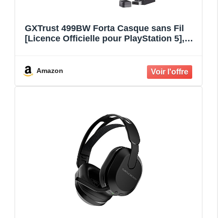
GXTrust 499BW Forta Casque sans Fil
[Licence Officielle pour PlayStation 5],
Faible Latence, 2.4G avec Récepteur
USB, Autonomie de 55 Heures, Casque
Gamer PS5 avec Microphone, Noir/Blanc
Amazon