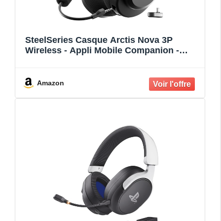
SteelSeries Casque Arctis Nova 3P
Wireless - Appli Mobile Companion -
Batterie 40h - Haut-parleurs magnétiques
en néodyme - 2,4 GHz/Bluetooth - Micro
détachable - PS5, PS4, PC, Switch,
Amazon
Mobile -Noir